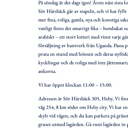
På söndag är det dags igen! Årets näst sista l
Sör Hårsbäck går av stapeln, och vi har fyll
mer fina, roliga, gamla, nya och konstiga sa
vanligt finns det smarrigt fika – hembakat o
arabiskt – ett stort lotteri med vinst varje g
försäljning av hantverk från Uganda. Passa p
prata en stund med hönsen och deras nyföd
kycklingar och de roliga med inte jättesmart
ankorna.
Vi har öppet klockan 11:00 – 15:00.
Adressen är Sör Hårsbäck 305, Heby. Vi fin
väg 254, 8 km söder om Heby city. Vi har en
skylt vid vägen, och du kan parkera på gräset
gruset utmed lagården. Gå runt lagården in 