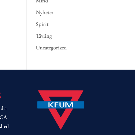
Mind
Nyheter
Spirit
Tävling
Uncategorized
8
d a
MCA
shed