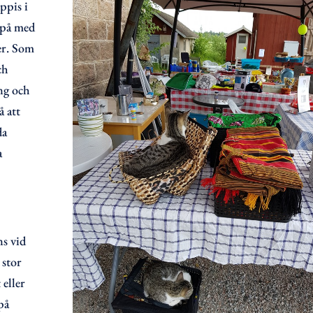
oppis i
t på med
ker. Som
ch
ång och
å att
da
a
ns vid
 stor
 eller
på