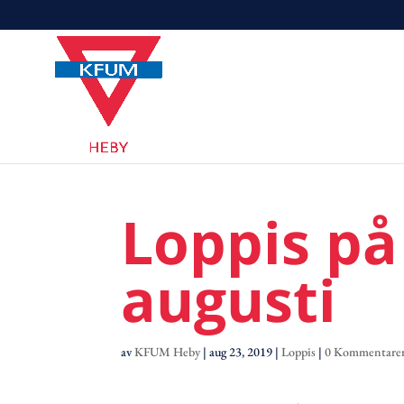
Loppis på
augusti
av
KFUM Heby
|
aug 23, 2019
|
Loppis
|
0 Kommentare