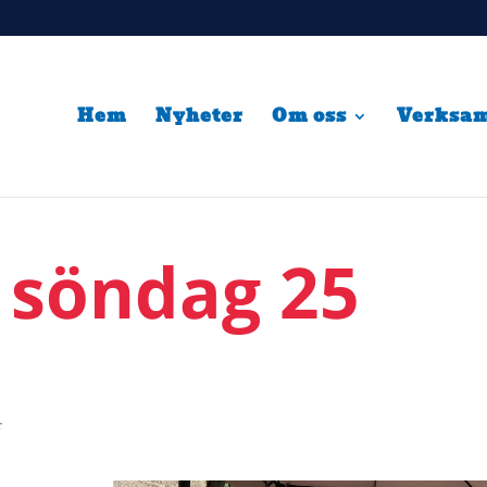
Hem
Nyheter
Om oss
Verksa
 söndag 25
r