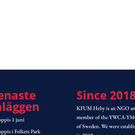
enaste
Since 201
nläggen
KFUM Heby is an NGO an
member of the YWCA-Y
ppis 1 juni
of Sweden. We were establi
ppis i Folkets Park