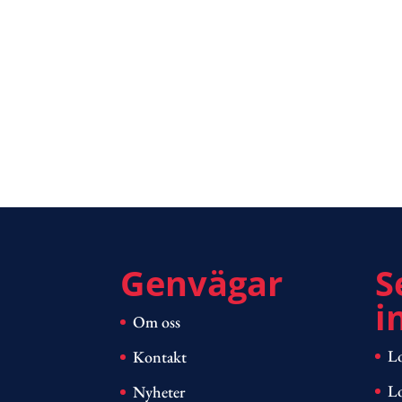
Genvägar
S
i
Om oss
Lo
Kontakt
Lo
Nyheter