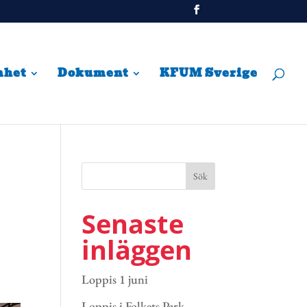
mhet
Dokument
KFUM Sverige
Senaste
inläggen
Loppis 1 juni
Loppis i Folkets Park