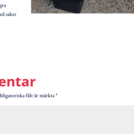
gra
med saker
entar
ligatoriska fält är märkta
*