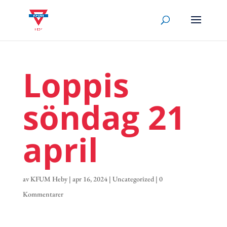
Loppis
söndag 21
april
av
KFUM Heby
|
apr 16, 2024
|
Uncategorized
|
0
Kommentarer